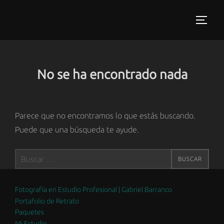
Saltar
al
ALTER
contenido
No se ha encontrado nada
Parece que no encontramos lo que estás buscando.
Puede que una búsqueda te ayude.
Buscar:
BUSCAR
Fotografía en Estudio Profesional | Gabriel Barranco
Portafolio de Retrato
Paquetes
Mi Estudio