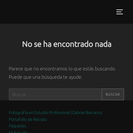
Saltar
al
ALTER
contenido
No se ha encontrado nada
Parece que no encontramos lo que estás buscando.
Puede que una búsqueda te ayude.
Buscar:
BUSCAR
Fotografía en Estudio Profesional | Gabriel Barranco
Portafolio de Retrato
Paquetes
Mi Estudio