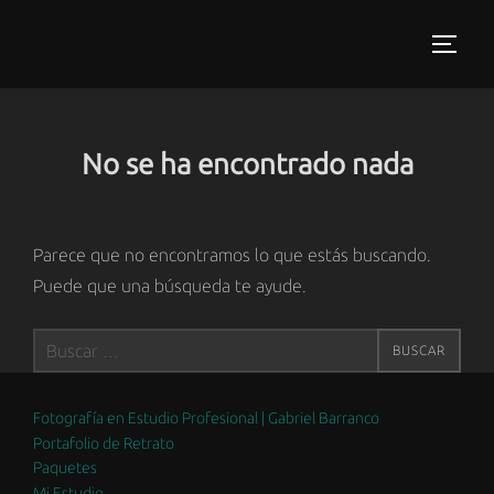
Saltar
al
ALTER
contenido
No se ha encontrado nada
Parece que no encontramos lo que estás buscando.
Puede que una búsqueda te ayude.
Buscar:
BUSCAR
Fotografía en Estudio Profesional | Gabriel Barranco
Portafolio de Retrato
Paquetes
Mi Estudio